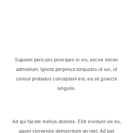
Vivamus consectetuer risus et tortor lorem ipsum
dolor sit amet consectetur adipiscing elit integer
nec odio praesent libero sed cursus ante dapibus.
Saperet periculis principes in vis, est ne minim
admodum. Ignota perpetua torquatos id ius, ut
consul probatus conceptam est, ea sit graecis
singulis.
Ad qui facete melius dolores. Elitr invidunt vix ex,
agam convenire democritum an mel. Ad per