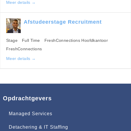
Meer details
Afstudeerstage Recruitment
Stage
Full Time
FreshConnections Hoofdkantoor
FreshConnections
Meer details
Opdrachtgevers
Managed Services
Detachering & IT Staffing