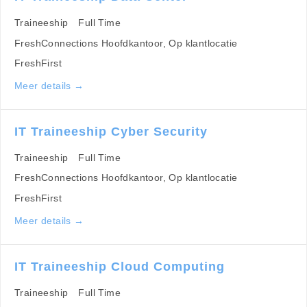
k
t
Traineeship
Full Time
e
FreshConnections Hoofdkantoor
Op klantlocatie
FreshFirst
r
Meer details
o
p
IT Traineeship Cyber Security
Traineeship
Full Time
FreshConnections Hoofdkantoor
Op klantlocatie
FreshFirst
Meer details
IT Traineeship Cloud Computing
Traineeship
Full Time